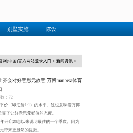
别墅实施
陈设
体育官网(中国)官方网站登录入口
>
新闻资讯
>
上齐会对好意思元故意-万博manbext体育
口
次数：72
价（即汇价1:1）的水平。这也意味着万博
普很难完了让好意思元贬值的态度。
22年开启加息以来说明最佳的一个季度。因为
元带来更显然的提振。